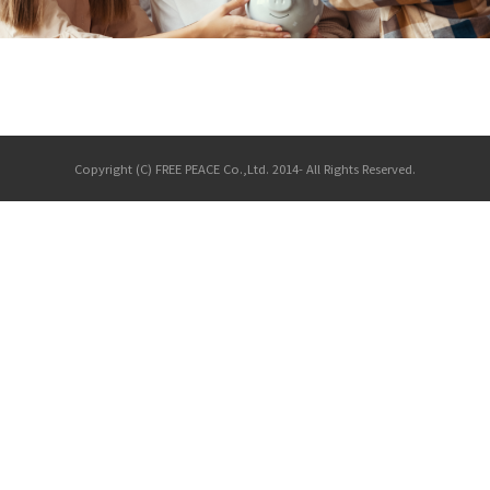
Copyright (C) FREE PEACE Co.,Ltd. 2014- All Rights Reserved.